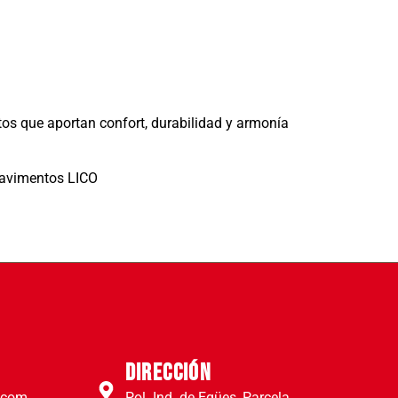
tos que aportan confort, durabilidad y armonía
pavimentos LICO
Dirección
e.com
Pol. Ind. de Egües, Parcela