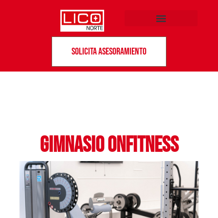
Solicita asesoramiento
Gimnasio onfitness